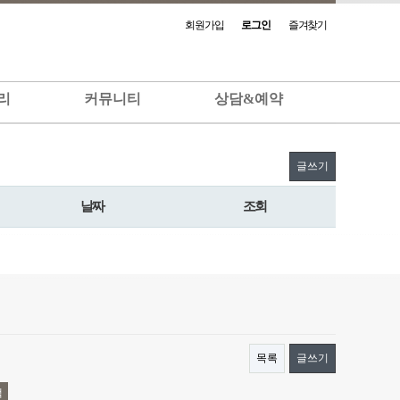
회원가입
로그인
즐겨찾기
리
커뮤니티
상담&예약
글쓰기
날짜
조회
목록
글쓰기