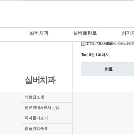
실버치과
실버플란트
심미
Total 0건
1 페이지
번호
실버치과
의료진소개
진료안내&오시는길
치과둘러보기
임플란트종류