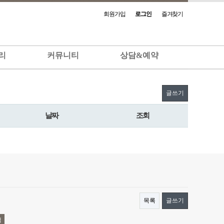
회원가입
로그인
즐겨찾기
리
커뮤니티
상담&예약
글쓰기
날짜
조회
목록
글쓰기