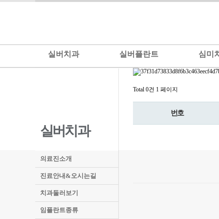
실버치과
실버플란트
심미
Total 0건
1 페이지
번호
실버치과
의료진소개
진료안내&오시는길
치과둘러보기
임플란트종류