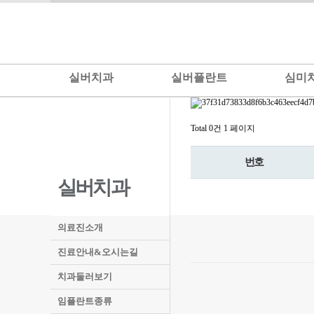
실버치과
실버플란트
심미
Total 0건
1 페이지
번호
실버치과
의료진소개
진료안내&오시는길
치과둘러보기
임플란트종류