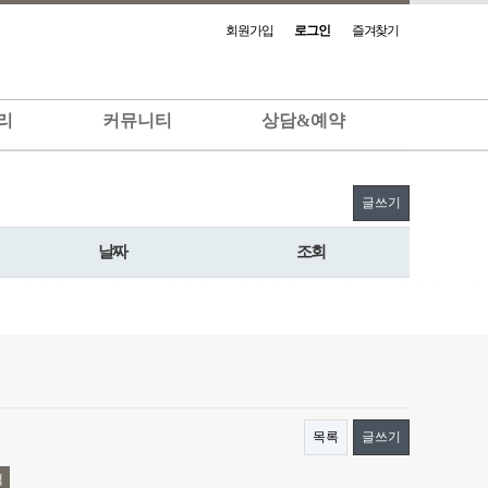
회원가입
로그인
즐겨찾기
리
커뮤니티
상담&예약
글쓰기
날짜
조회
목록
글쓰기